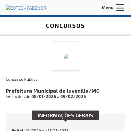
Menu
Acessar Área do Candidato:
CONCURSOS
ENTRAR
Concurso Público
Esqueci a minha senha
Prefeitura Municipal de Juvenília/MG
Inscrições de
08/01/2026
a
09/02/2026
INÍCIO
FADENOR
INFORMAÇÕES GERAIS
CONCURSOS ANTERIORES
Edital:
01/2024 de
13/11/2025