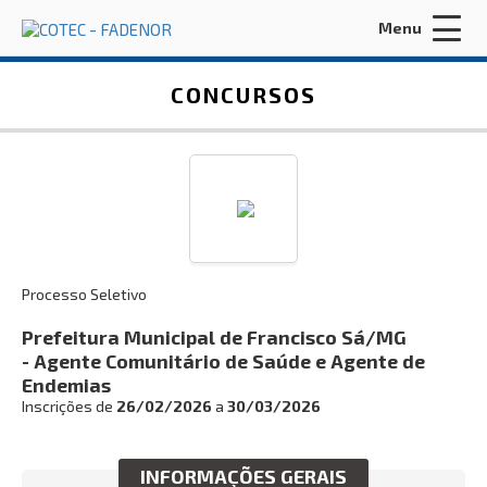
Menu
Acessar Área do Candidato:
CONCURSOS
ENTRAR
Processo Seletivo
Esqueci a minha senha
Prefeitura Municipal de Francisco Sá/MG
- Agente Comunitário de Saúde e Agente de
INÍCIO
Endemias
Inscrições de
26/02/2026
a
30/03/2026
FADENOR
CONCURSOS ANTERIORES
INFORMAÇÕES GERAIS