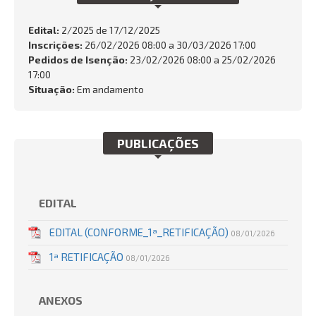
FALE CONOSCO
Edital:
2/2025 de
17/12/2025
Busca:
Inscrições:
26/02/2026 08:00 a 30/03/2026 17:00
Pedidos de Isenção:
23/02/2026 08:00 a 25/02/2026
17:00
Situação:
Em andamento
BUSCAR
PUBLICAÇÕES
EDITAL
EDITAL (CONFORME_1ª_RETIFICAÇÃO)
08/01/2026
1ª RETIFICAÇÃO
08/01/2026
ANEXOS