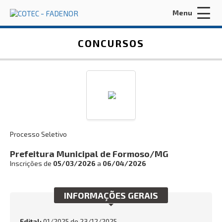
Menu
Acessar Área do Candidato:
CONCURSOS
ENTRAR
Processo Seletivo
Esqueci a minha senha
Prefeitura Municipal de Formoso/MG
Inscrições de
05/03/2026
a
06/04/2026
INÍCIO
FADENOR
INFORMAÇÕES GERAIS
CONCURSOS ANTERIORES
Edital:
01/2025 de
23/12/2025