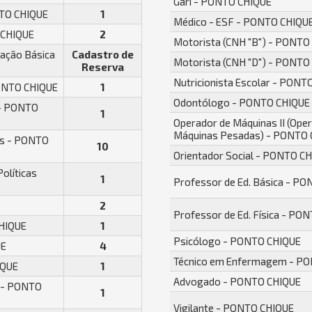
Gari - PONTO CHIQUE
NTO CHIQUE
1
Médico - ESF - PONTO CHIQU
 CHIQUE
2
Motorista (CNH "B") - PONTO
cação Básica
Cadastro de
Motorista (CNH "D") - PONTO
Reserva
Nutricionista Escolar - PONT
PONTO CHIQUE
1
Odontólogo - PONTO CHIQUE
s - PONTO
1
Operador de Máquinas II (Ope
Máquinas Pesadas) - PONTO
cos - PONTO
10
Orientador Social - PONTO C
Políticas
1
Professor de Ed. Básica - P
2
Professor de Ed. Física - PO
CHIQUE
1
Psicólogo - PONTO CHIQUE
UE
4
Técnico em Enfermagem - P
IQUE
1
Advogado - PONTO CHIQUE
s - PONTO
1
Vigilante - PONTO CHIQUE